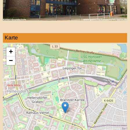
Karte
+
−