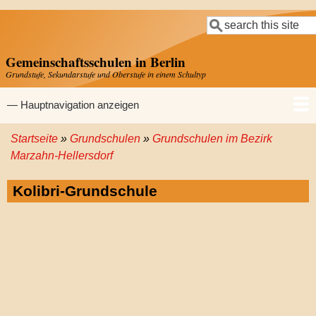
Direkt
Suche
zum
Inhalt
Gemeinschaftsschulen in Berlin
Grundstufe, Sekundarstufe und Oberstufe in einem Schultyp
Hauptnavigation
— Hauptnavigation anzeigen
Startseite
Grundschulen
Grundschulen im Bezirk
Startseite
Gemeinschaftsschulen
Grundschulen
Sekundarschulen
Gymnasien
Pfadnavigation
Marzahn-Hellersdorf
Kolibri-Grundschule