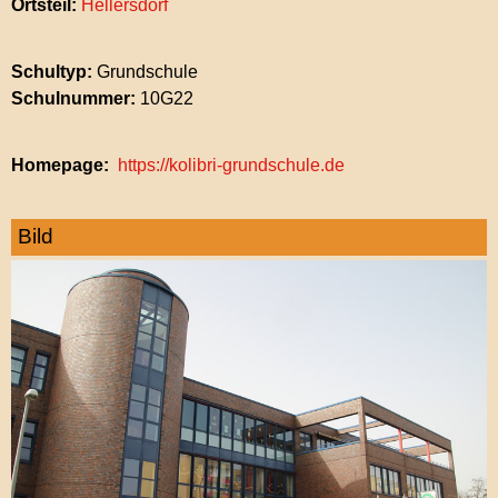
Ortsteil:
Hellersdorf
Schultyp:
Grundschule
Schulnummer:
10G22
Homepage
https://kolibri-grundschule.de
Bild