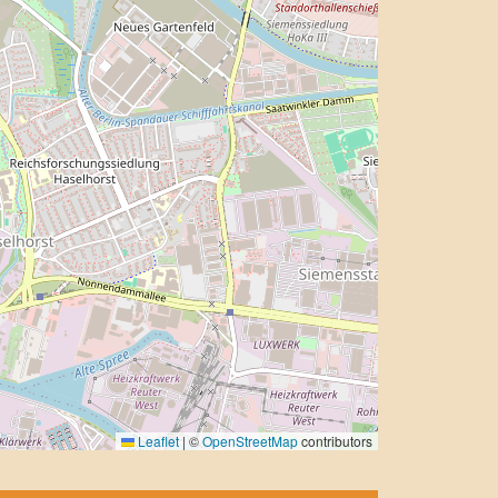
Leaflet
|
©
OpenStreetMap
contributors