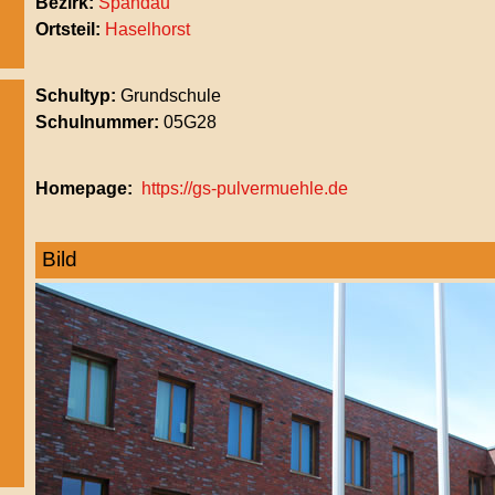
Bezirk:
Spandau
Ortsteil:
Haselhorst
Schultyp:
Grundschule
Schulnummer:
05G28
Homepage
https://gs-pulvermuehle.de
Bild