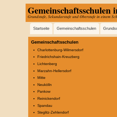
Gemeinschaftsschulen i
Direkt
zum
Grundstufe, Sekundarstufe und Oberstufe in einem Sc
Inhalt
Hauptnavigation
Startseite
Gemeinschaftsschulen
Grunds
Gemeinschaftsschulen
Charlottenburg-Wilmersdorf
Friedrichshain-Kreuzberg
Lichtenberg
Marzahn-Hellersdorf
Mitte
Neukölln
Pankow
Reinickendorf
Spandau
Steglitz-Zehlendorf