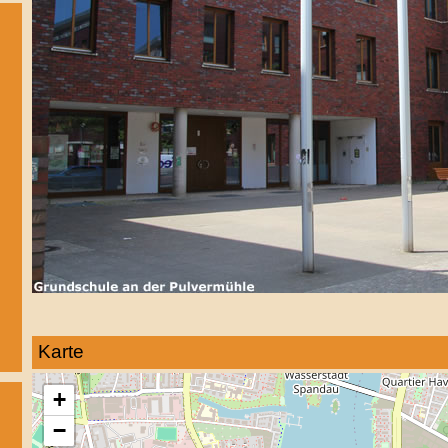
Karte
+
−