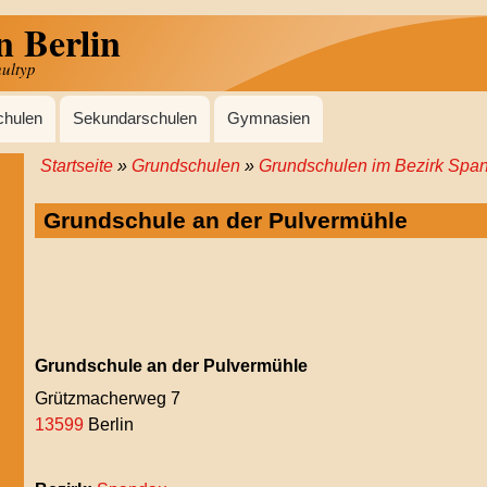
n Berlin
hultyp
chulen
Sekundarschulen
Gymnasien
Startseite
Grundschulen
Grundschulen im Bezirk Spa
Pfadnavigation
Grundschule an der Pulvermühle
Grundschule an der Pulvermühle
Grützmacherweg 7
13599
Berlin