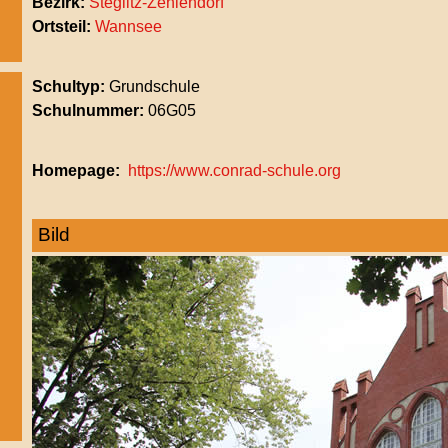
Bezirk:
Steglitz-Zehlendorf
Ortsteil:
Wannsee
Schultyp:
Grundschule
Schulnummer:
06G05
Homepage
https://www.conrad-schule.org
Bild