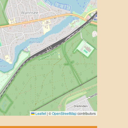
Leaflet
|
©
OpenStreetMap
contributors