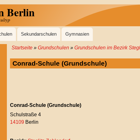
n Berlin
hultyp
chulen
Sekundarschulen
Gymnasien
Startseite
Grundschulen
Grundschulen im Bezirk Stegl
Pfadnavigation
Conrad-Schule (Grundschule)
Conrad-Schule (Grundschule)
Schulstraße 4
14109
Berlin