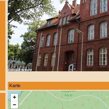
Karte
+
−