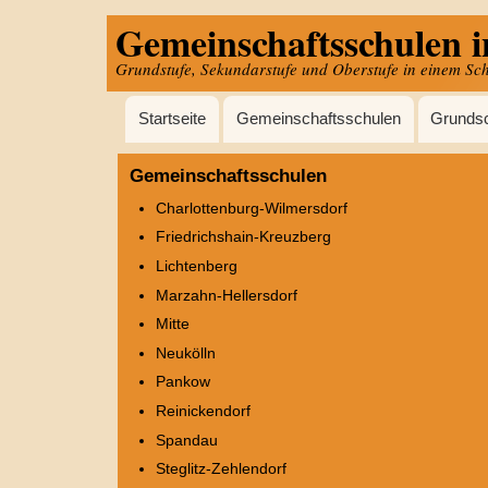
Gemeinschaftsschulen i
Direkt
zum
Grundstufe, Sekundarstufe und Oberstufe in einem Sc
Inhalt
Hauptnavigation
Startseite
Gemeinschaftsschulen
Grunds
Gemeinschaftsschulen
Charlottenburg-Wilmersdorf
Friedrichshain-Kreuzberg
Lichtenberg
Marzahn-Hellersdorf
Mitte
Neukölln
Pankow
Reinickendorf
Spandau
Steglitz-Zehlendorf