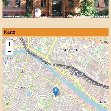
Karte
+
−