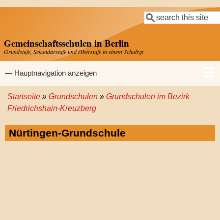
Direkt
Suche
zum
Inhalt
Gemeinschaftsschulen in Berlin
Grundstufe, Sekundarstufe und Oberstufe in einem Schultyp
Hauptnavigation
— Hauptnavigation anzeigen
Startseite
Grundschulen
Grundschulen im Bezirk
Startseite
Gemeinschaftsschulen
Grundschulen
Sekundarschulen
Gymnasien
Pfadnavigation
Friedrichshain-Kreuzberg
Nürtingen-Grundschule