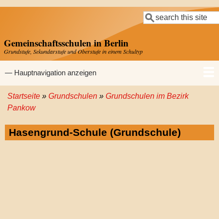
Direkt
Suche
zum
Inhalt
Gemeinschaftsschulen in Berlin
Grundstufe, Sekundarstufe und Oberstufe in einem Schultyp
Hauptnavigation
— Hauptnavigation anzeigen
Startseite
Grundschulen
Grundschulen im Bezirk
Startseite
Gemeinschaftsschulen
Grundschulen
Sekundarschulen
Gymnasien
Pfadnavigation
Pankow
Hasengrund-Schule (Grundschule)