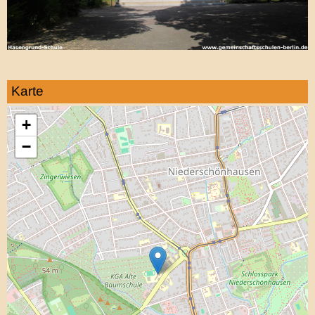
Karte
+
−