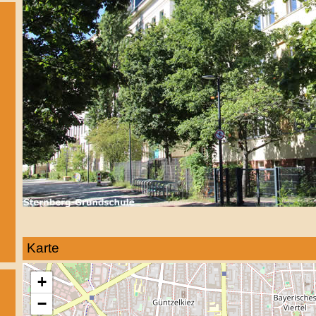
Karte
+
−