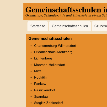
Gemeinschaftsschulen i
Direkt
zum
Grundstufe, Sekundarstufe und Oberstufe in einem Sc
Inhalt
Hauptnavigation
Startseite
Gemeinschaftsschulen
Grunds
Gemeinschaftsschulen
Charlottenburg-Wilmersdorf
Friedrichshain-Kreuzberg
Lichtenberg
Marzahn-Hellersdorf
Mitte
Neukölln
Pankow
Reinickendorf
Spandau
Steglitz-Zehlendorf