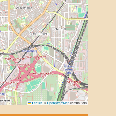
Leaflet
|
©
OpenStreetMap
contributors