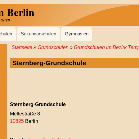
n Berlin
hultyp
chulen
Sekundarschulen
Gymnasien
Startseite
Grundschulen
Grundschulen im Bezirk Tem
Pfadnavigation
Sternberg-Grundschule
Sternberg-Grundschule
Mettestraße 8
10825
Berlin